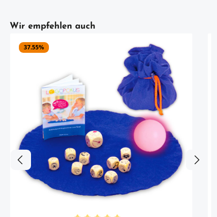
Artikelgalerie überspringen
Wir empfehlen auch
37.55
%
i
p