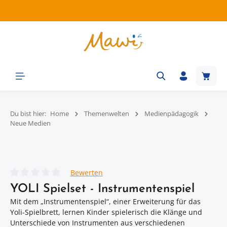
Zum Hauptinhalt springen
Waren
Du bist hier:
Home
Themenwelten
Medienpädagogik
Neue Medien
Bildergalerie überspringen
Bewerten
Durchschnittliche Bewertung von 0 von 5 Sternen
YOLI Spielset - Instrumentenspiel
Mit dem „Instrumentenspiel“, einer Erweiterung für das
Yoli-Spielbrett, lernen Kinder spielerisch die Klänge und
Unterschiede von Instrumenten aus verschiedenen