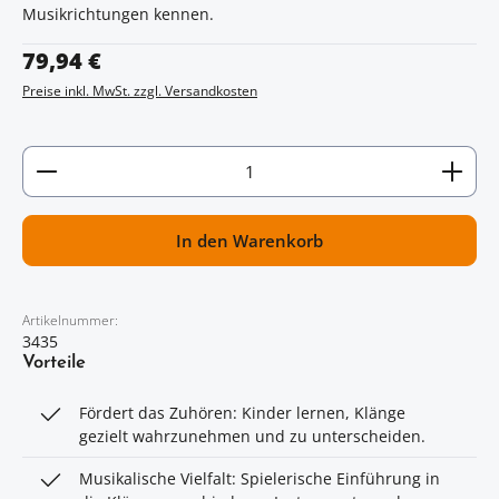
Musikrichtungen kennen.
Regulärer Preis:
79,94 €
Preise inkl. MwSt. zzgl. Versandkosten
Artikel Anzahl: Gib den gewünschten Wert ein oder
In den Warenkorb
Artikelnummer:
3435
Vorteile
Fördert das Zuhören: Kinder lernen, Klänge
gezielt wahrzunehmen und zu unterscheiden.
Musikalische Vielfalt: Spielerische Einführung in