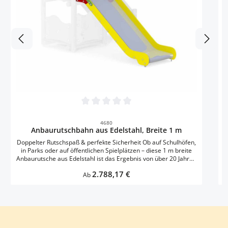
na
P
Durchschnittliche Bewertung von 0 von 5 
4680
Anbaurutschbahn aus Edelstahl, Breite 1 m
Doppelter Rutschspaß & perfekte Sicherheit Ob auf Schulhöfen,
N
in Parks oder auf öffentlichen Spielplätzen – diese 1 m breite
Anbaurutsche aus Edelstahl ist das Ergebnis von über 20 Jahren
Erfahrung in der Entwicklung sicherer und langlebiger
Regulärer Preis:
2.788,17 €
Spielgeräte. Die extra breite Rutschfläche sorgt für
Ab
gemeinsames Spielen, während hochwertige Materialien für
maximale Stabilität stehen. Hochwertige Materialien für
Langlebigkeit & ansprechendes Design: Im Vergleich zu vielen
herkömmlichen Rutschen vereint dieses Modell 1,5 mm starken
Edelstahl mit farbigen Polyethylen-Seitenwänden. Während
Ruts
Edelstahl für eine besonders lange Lebensdauer sorgt, bringen