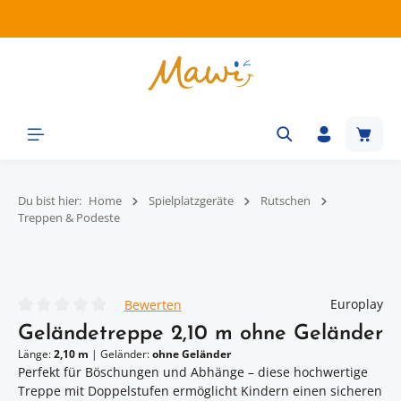
Zum Hauptinhalt springen
Waren
Du bist hier:
Home
Spielplatzgeräte
Rutschen
Treppen & Podeste
Bildergalerie überspringen
Europlay
Bewerten
Durchschnittliche Bewertung von 0 von 5 Sternen
Geländetreppe 2,10 m ohne Geländer
Länge:
2,10 m
|
Geländer:
ohne Geländer
Perfekt für Böschungen und Abhänge – diese hochwertige
Treppe mit Doppelstufen ermöglicht Kindern einen sicheren