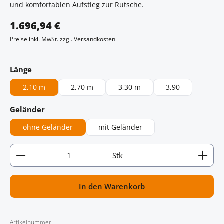
und komfortablen Aufstieg zur Rutsche.
Regulärer Preis:
1.696,94 €
Preise inkl. MwSt. zzgl. Versandkosten
auswählen
Länge
2,10 m
2,70 m
3,30 m
3,90
auswählen
Geländer
ohne Geländer
mit Geländer
Artikel Anzahl: Gib den gewünschten Wert ein oder
Stk
In den Warenkorb
Artikelnummer: