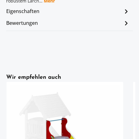
robustem Lärch…
Mehr
Eigenschaften
Bewertungen
Artikelgalerie überspringen
Wir empfehlen auch