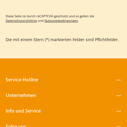
und konzentriert die Kinder mit den Flaschen experimentieren.
Selbst zurückhaltende Kinder blühen in der "Zauberwerkstatt"
auf und teilen stolz ihre Kreationen. Die leuchtenden Farben der
Flaschen ziehen magisch an und inspirieren zu immer neuen
Diese Seite ist durch reCAPTCHA geschützt und es gelten die
Spielideen – von der Kräuterapotheke bis zur Schatzsuche.
Datenschutzrichtlinie
und
Nutzungsbedingungen
.
Entdeckt jetzt unseren farbenfrohen Flaschenzauber und lasst
die Kinder in eine Welt voller kreativer Möglichkeiten
eintauchen!
Die mit einem Stern (*) markierten Felder sind Pflichtfelder.
Service-Hotline
Unternehmen
Info und Service
Folge uns