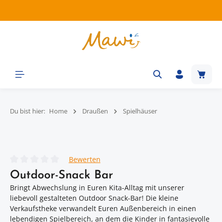
Zum Hauptinhalt springen
Waren
Du bist hier:
Home
Draußen
Spielhäuser
Bildergalerie überspringen
Bewerten
Durchschnittliche Bewertung von 0 von 5 Sternen
Outdoor-Snack Bar
Bringt Abwechslung in Euren Kita-Alltag mit unserer
liebevoll gestalteten Outdoor Snack-Bar! Die kleine
Verkaufstheke verwandelt Euren Außenbereich in einen
lebendigen Spielbereich, an dem die Kinder in fantasievolle