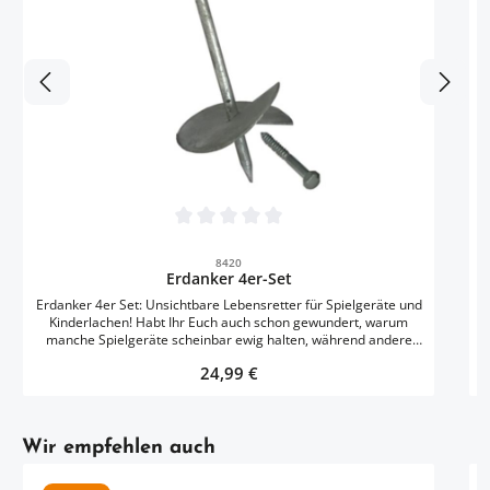
D
Spiel
Durchschnittliche Bewertung von 0 von 5 
8420
Erdanker 4er-Set
Erdanker 4er Set: Unsichtbare Lebensretter für Spielgeräte und
Kinderlachen! Habt Ihr Euch auch schon gewundert, warum
manche Spielgeräte scheinbar ewig halten, während andere
viel zu schnell den Weg alles Irdischen gehen? Das Geheimnis
Regulärer Preis:
24,99 €
liegt oft unsichtbar im Boden verborgen! Unsere Erdanker
schaffen jenen lebenswichtigen Abstand zwischen feuchtem
Erdboden und kostbarem Holz, der über die Lebensdauer Eurer
Spielgeräte entscheidet. Wie durch Zauberhand wird die
Artikelgalerie überspringen
aufsteigende Bodenfeuchtigkeit abgehalten – jener heimliche
Wir empfehlen auch
Feind, der die Holzfasern durchdringt und langsam zerstört.
Durch die erhöhte Position kann Regenwasser besser ablaufen,