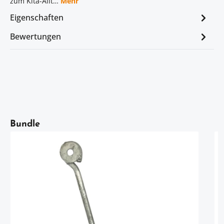
zum Kita-Allt…
Mehr
Eigenschaften
Bewertungen
Artikelgalerie überspringen
Bundle