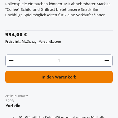
Rollenspiele eintauchen können. Mit abnehmbarer Markise,
"Coffee"-Schild und Grillrost bietet unsere Snack-Bar
unzählige Spielmöglichkeiten für kleine Verkäufer*innen.
Regulärer Preis:
994,00 €
Preise inkl. MwSt. zzgl. Versandkosten
Artikel Anzahl: Gib den gewünschten Wert ein oder
In den Warenkorb
Artikelnummer:
3298
Vorteile
für öffentliche Spielplätze zugelassen: erfüllt alle