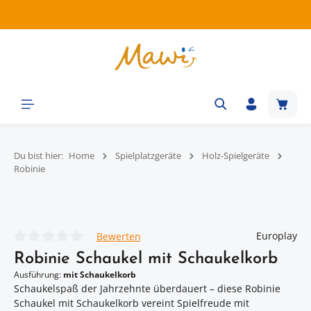
Zum Hauptinhalt springen
Waren
Du bist hier:
Home
Spielplatzgeräte
Holz-Spielgeräte
Robinie
Bildergalerie überspringen
Europlay
Bewerten
Durchschnittliche Bewertung von 0 von 5 Sternen
Robinie Schaukel mit Schaukelkorb
Ausführung:
mit Schaukelkorb
Schaukelspaß der Jahrzehnte überdauert – diese Robinie
Schaukel mit Schaukelkorb vereint Spielfreude mit