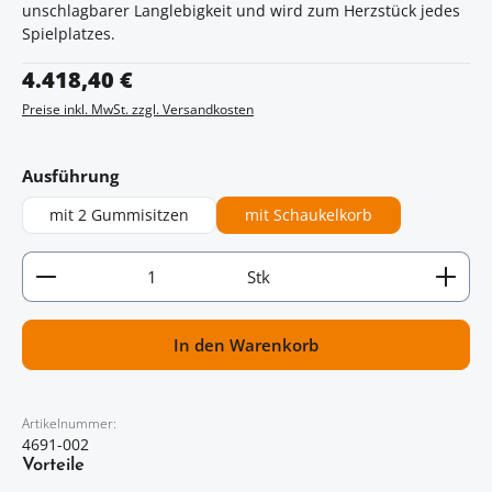
unschlagbarer Langlebigkeit und wird zum Herzstück jedes
Spielplatzes.
Regulärer Preis:
4.418,40 €
Preise inkl. MwSt. zzgl. Versandkosten
auswählen
Ausführung
mit 2 Gummisitzen
mit Schaukelkorb
Artikel Anzahl: Gib den gewünschten Wert ein oder
Stk
In den Warenkorb
Artikelnummer:
4691-002
Vorteile