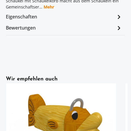
Schaukel mit Schaukelkorb macht aus dem Schaukeln ein
Gemeinschaftser…
Mehr
Eigenschaften
Bewertungen
Artikelgalerie überspringen
Wir empfehlen auch