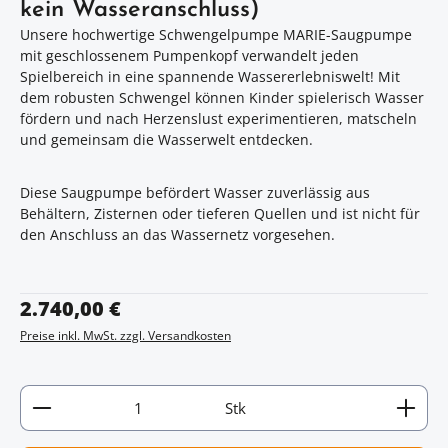
kein Wasseranschluss)
Unsere hochwertige Schwengelpumpe MARIE-Saugpumpe
mit geschlossenem Pumpenkopf verwandelt jeden
Spielbereich in eine spannende Wassererlebniswelt! Mit
dem robusten Schwengel können Kinder spielerisch Wasser
fördern und nach Herzenslust experimentieren, matscheln
und gemeinsam die Wasserwelt entdecken.
Diese Saugpumpe befördert Wasser zuverlässig aus
Behältern, Zisternen oder tieferen Quellen und ist nicht für
den Anschluss an das Wassernetz vorgesehen.
Regulärer Preis:
2.740,00 €
Preise inkl. MwSt. zzgl. Versandkosten
Artikel Anzahl: Gib den gewünschten Wert ein oder
Stk