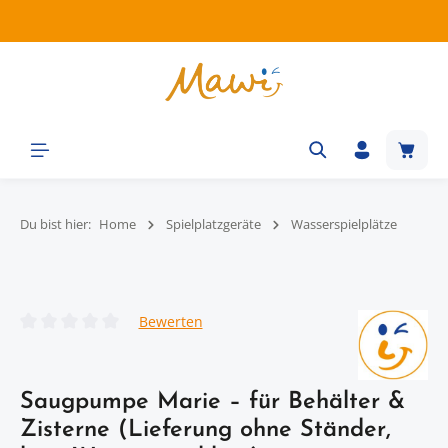
Zum Hauptinhalt springen
Waren
Du bist hier:
Home
Spielplatzgeräte
Wasserspielplätze
Bildergalerie überspringen
Bewerten
Durchschnittliche Bewertung von 0 von 5 Sternen
Saugpumpe Marie – für Behälter &
Zisterne (Lieferung ohne Ständer,