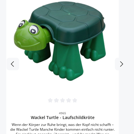
dabei auch ihre eigenen Spielideen entwickeln können. Durch
das Laufen auf der Dose stärken die Kinder ihre Motorik, ihr
Gleichgewicht und ihre Körperbeherrschung. Gleichzeitig wird
ihr Selbstvertrauen gefördert, wenn sie stolz ihre Fortschritte
präsentieren. Fördert Motorik und Gleichgewicht: Spielerisches
Training, das Spaß macht. Robust und sicher: Stabil gebaut und
ideal für kleine Kinderfüße. Motivierendes Design: Das fröhliche
Smiley-Gesicht begeistert die Kinder. Groß & Klein berichten
von diesen Erfahrungen Zahlreiche Kitas loben die einfache
Handhabung und den hohen Bewegungsanreiz der Laufdose
Smily. Die Kinder sind begeistert von der neuen
Herausforderung und entwickeln spielerisch Selbstvertrauen
und Geschicklichkeit. Holt Euch die Laufdose Smily und bringt
Bewegung, Spaß und Freude in Eure Kita!
Durchschnittliche Bewertung von 0 von 5 
4965
Wackel Turtle - Laufschildkröte
Wenn der Körper zur Ruhe bringt, was der Kopf nicht schafft –
die Wackel Turtle Manche Kinder kommen einfach nicht runter.