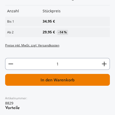
Anzahl
Stückpreis
34,95 €
Bis
1
29,95 €
Ab
2
-14 %
Preise inkl. MwSt. zzgl. Versandkosten
Artikel Anzahl: Gib den gewünschten Wert ein oder
In den Warenkorb
Artikelnummer:
8829
Vorteile