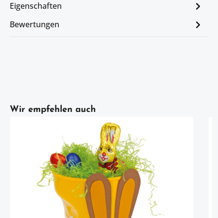
Eigenschaften
Bewertungen
Artikelgalerie überspringen
Wir empfehlen auch
vorwär
z