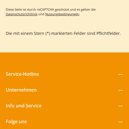
Spielhof – die Turtle passt überall rein. Groß & Klein berichten
von diesen Erfahrungen Erzieherinnen schätzen besonders, wie
schnell die Wackel Turtle selbst unruhige Kinder in ruhige,
Diese Seite ist durch reCAPTCHA geschützt und es gelten die
fokussierte Bewegung bringt – ohne dass sie steuernd
Datenschutzrichtlinie
und
Nutzungsbedingungen
.
eingreifen müssen. Kinder lieben das Gefühl, mit dem eigenen
Körper etwas zu steuern, immer besser zu werden und
gemeinsam Spaß zu haben. Gebt Euren Kindern den Raum,
Anspannung loszulassen und Selbstwirksamkeit zu erleben –
Die mit einem Stern (*) markierten Felder sind Pflichtfelder.
die Wackel Turtle macht es möglich, ganz ohne Vorbereitung.
Service-Hotline
Unternehmen
Info und Service
Folge uns