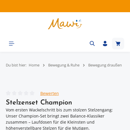
Zum Hauptinhalt springen
Waren
Du bist hier:
Home
Bewegung & Ruhe
Bewegung draußen
Bildergalerie überspringen
Bewerten
Durchschnittliche Bewertung von 0 von 5 Sternen
Stelzenset Champion
Vom ersten Wackelschritt bis zum stolzen Stelzengang:
Unser Champion-Set bringt zwei Balance-Klassiker
zusammen – Laufdosen für die Kleinsten und
höhenverstellbare Stelzen für die Mutigen.