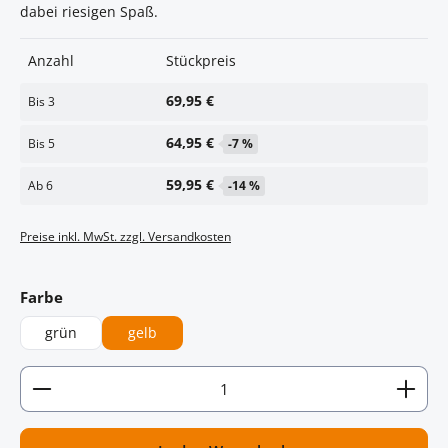
dabei riesigen Spaß.
Anzahl
Stückpreis
69,95 €
Bis
3
64,95 €
Bis
5
-7 %
59,95 €
Ab
6
-14 %
Preise inkl. MwSt. zzgl. Versandkosten
auswählen
Farbe
grün
gelb
Artikel Anzahl: Gib den gewünschten Wert ein oder