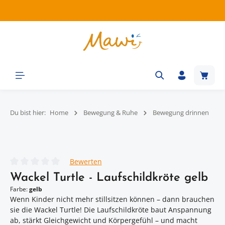
Zum Hauptinhalt springen
Waren
Du bist hier:
Home
Bewegung & Ruhe
Bewegung drinnen
Bildergalerie überspringen
Bewerten
Durchschnittliche Bewertung von 0 von 5 Sternen
Wackel Turtle - Laufschildkröte gelb
Farbe:
gelb
Wenn Kinder nicht mehr stillsitzen können – dann brauchen
sie die Wackel Turtle! Die Laufschildkröte baut Anspannung
ab, stärkt Gleichgewicht und Körpergefühl – und macht