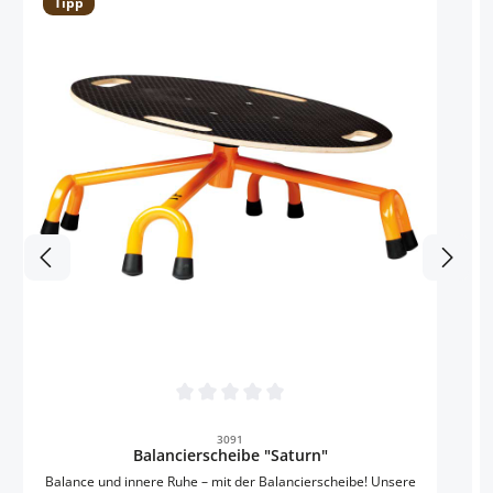
Tipp
B
d
B
Bänder. S
Sicherhe
Durchschnittliche Bewertung von 0 von 5 
3091
Balancierscheibe "Saturn"
Balance und innere Ruhe – mit der Balancierscheibe! Unsere