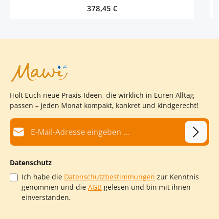
gefräst.Der Igel ist geschliffen und gelackt mit Oli Cell
Regulärer Preis:
378,45 €
Mehrschichtlack (speziell für Spielwaren).Hergestellt in
Deutschland - Erzgebirge.
Holt Euch neue Praxis-Ideen, die wirklich in Euren Alltag
passen – jeden Monat kompakt, konkret und kindgerecht!
E-Mail-Adresse*
Datenschutz
Ich habe die
Datenschutzbestimmungen
zur Kenntnis
genommen und die
AGB
gelesen und bin mit ihnen
einverstanden.