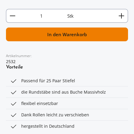
Artikel Anzahl: Gib den gewünschten Wert ein oder
Stk
In den Warenkorb
Artikelnummer:
2532
Vorteile
Passend für 25 Paar Stiefel
die Rundstäbe sind aus Buche Massivholz
flexibel einsetzbar
Dank Rollen leicht zu verschieben
hergestellt in Deutschland