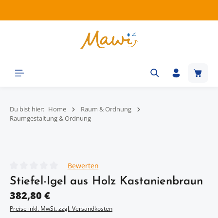
Zum Hauptinhalt springen
Waren
Du bist hier:
Home
Raum & Ordnung
Raumgestaltung & Ordnung
Bildergalerie überspringen
Bewerten
Durchschnittliche Bewertung von 0 von 5 Sternen
Stiefel-Igel aus Holz Kastanienbraun
Regulärer Preis:
382,80 €
Preise inkl. MwSt. zzgl. Versandkosten