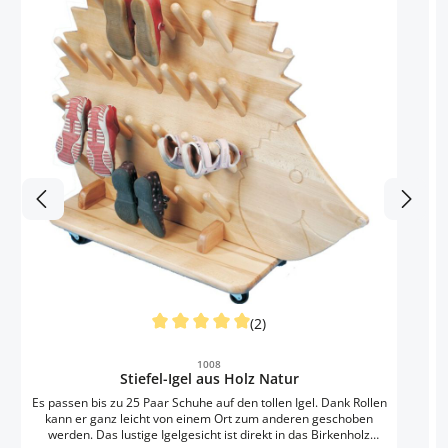
E
A
(2)
Durchschnittliche Bewertung von 5 von 5 S
1008
Stiefel-Igel aus Holz Natur
Es passen bis zu 25 Paar Schuhe auf den tollen Igel. Dank Rollen
kann er ganz leicht von einem Ort zum anderen geschoben
werden. Das lustige Igelgesicht ist direkt in das Birkenholz