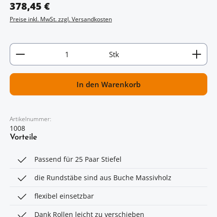
Regulärer Preis:
378,45 €
Preise inkl. MwSt. zzgl. Versandkosten
Artikel Anzahl: Gib den gewünschten Wert ein oder
Stk
In den Warenkorb
Artikelnummer:
1008
Vorteile
Passend für 25 Paar Stiefel
die Rundstäbe sind aus Buche Massivholz
flexibel einsetzbar
Dank Rollen leicht zu verschieben