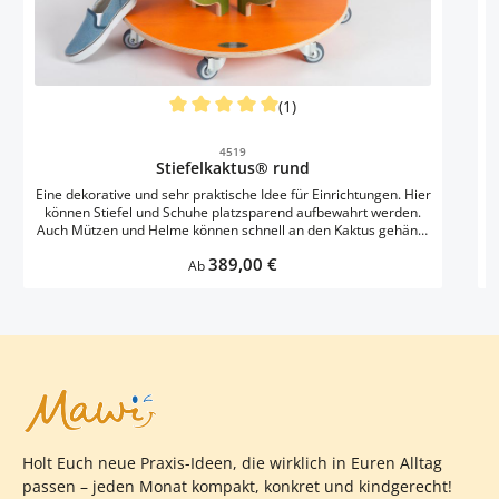
(1)
N
Durchschnittliche Bewertung von 5 von 5 S
4519
Stiefelkaktus® rund
Eine dekorative und sehr praktische Idee für Einrichtungen. Hier
können Stiefel und Schuhe platzsparend aufbewahrt werden.
Auch Mützen und Helme können schnell an den Kaktus gehängt
werden. Zur Vermeidung von Unfällen sind die Rollen nicht
Regulärer Preis:
389,00 €
feststellbar. Der Stiefelkaktus darf nicht in Treppenhäusern
Ab
aufgestellt werden.
R
E
v
Holt Euch neue Praxis-Ideen, die wirklich in Euren Alltag
passen – jeden Monat kompakt, konkret und kindgerecht!