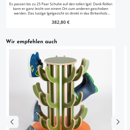
Es passen bis zu 25 Paar Schuhe auf den tollen Igel. Dank Rollen
kann er ganz leicht von einem Ort zum anderen geschoben
werden. Das lustige Igelgesicht ist direkt in das Birkenholz
gefräst.Der Igel ist geschliffen und gelackt mit Oli Cell
Regulärer Preis:
382,80 €
Mehrschichtlack (speziell für Spielwaren).Hergestellt in
Deutschland - Erzgebirge.
Artikelgalerie überspringen
Wir empfehlen auch
e