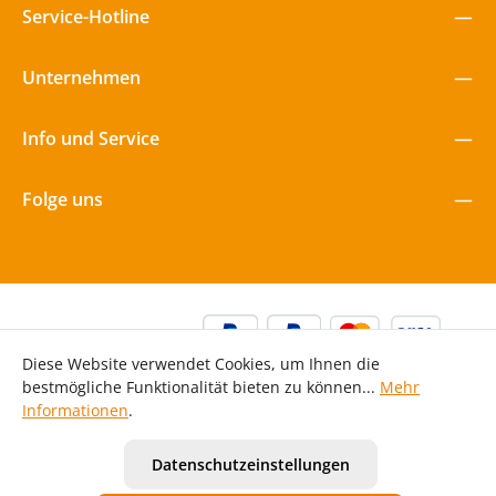
Service-Hotline
Unternehmen
Info und Service
Folge uns
Diese Website verwendet Cookies, um Ihnen die
bestmögliche Funktionalität bieten zu können...
Mehr
Informationen
.
Alle Preise inkl. gesetzl. Mehrwertsteuer zzgl.
Versandkosten
Datenschutzeinstellungen
und ggf. Nachnahmegebühren, wenn nicht anders
angegeben.