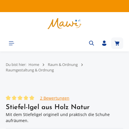
Zum Hauptinhalt springen
Waren
Du bist hier:
Home
Raum & Ordnung
Raumgestaltung & Ordnung
Bildergalerie überspringen
2 Bewertungen
Durchschnittliche Bewertung von 5 von 5 Sternen
Stiefel-Igel aus Holz Natur
Mit dem Stiefeligel originell und praktisch die Schuhe
aufräumen.