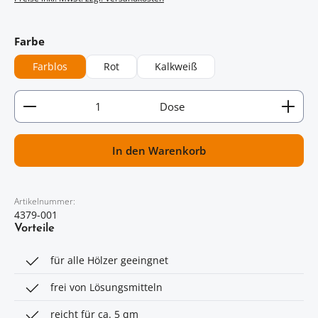
auswählen
Farbe
Farblos
Rot
Kalkweiß
Artikel Anzahl: Gib den gewünschten Wert ein oder
Dose
In den Warenkorb
Artikelnummer:
4379-001
Vorteile
für alle Hölzer geeingnet
frei von Lösungsmitteln
reicht für ca. 5 qm