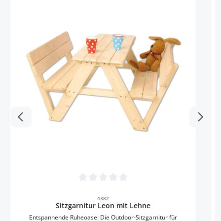
i
k
g
G
Durchschnittliche Bewertung von 0 von 5 
4382
Sitzgarnitur Leon mit Lehne
z
Entspannende Ruheoase: Die Outdoor-Sitzgarnitur für