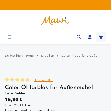
Zum Hauptinhalt springen
Waren
Du bist hier:
Home
Draußen
Gartenmöbel für draußen
Bildergalerie überspringen
1 Bewertung
Durchschnittliche Bewertung von 5 von 5 Sternen
Color Öl farblos für Außenmöbel
Farbe:
Farblos
Regulärer Preis:
15,90 €
Inhalt:
250 Milliliter
Preise inkl. MwSt. zzgl. Versandkosten